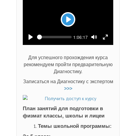
Play
Seek
Current
1:06:17
time
Play
Toggle
Toggle
Mute
Fullscreen
Для успешного прохождения курса
рекомендуем пройти предварительную
Диагностику.
Записаться на Диагностику с экспертом
>>>
План занятий для подготовки в
физмат классы, школы и лицеи
Темы школьной программы: