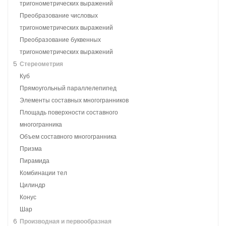
тригонометрических выражений
Преобразование числовых
тригонометрических выражений
Преобразование буквенных
тригонометрических выражений
5
Стереометрия
Куб
Прямоугольный параллелепипед
Элементы составных многогранников
Площадь поверхности составного
многогранника
Объем составного многогранника
Призма
Пирамида
Комбинации тел
Цилиндр
Конус
Шар
6
Производная и первообразная