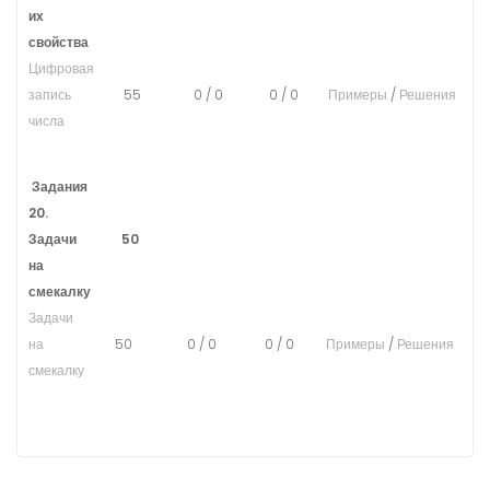
их
свойства
Цифровая
запись
55
0
/
0
0
/
0
Примеры
/
Решения
числа
Задания
20.
Задачи
50
на
смекалку
Задачи
на
50
0
/
0
0
/
0
Примеры
/
Решения
смекалку