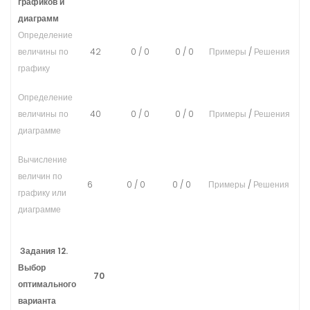
графиков и
диаграмм
Определение
величины по
42
0
/
0
0
/
0
Примеры
/
Решения
графику
Определение
величины по
40
0
/
0
0
/
0
Примеры
/
Решения
диаграмме
Вычисление
величин по
6
0
/
0
0
/
0
Примеры
/
Решения
графику или
диаграмме
Задания 12.
Выбор
70
оптимального
варианта