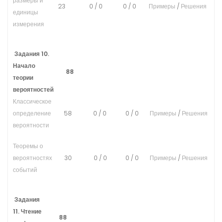
размеры и
23
0
/
0
0
/
0
Примеры
/
Решения
единицы
измерения
Задания 10.
Начало
88
теории
вероятностей
Классическое
определение
58
0
/
0
0
/
0
Примеры
/
Решения
вероятности
Теоремы о
вероятностях
30
0
/
0
0
/
0
Примеры
/
Решения
событий
Задания
11. Чтение
88