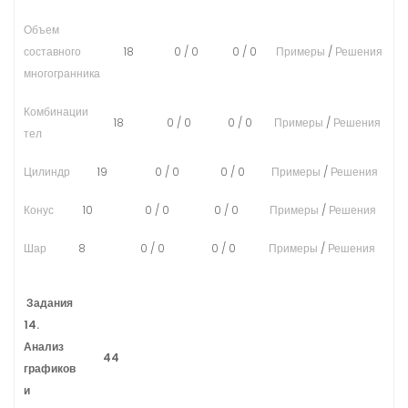
Объем
составного
18
0
/
0
0
/
0
Примеры
/
Решения
многогранника
Комбинации
18
0
/
0
0
/
0
Примеры
/
Решения
тел
Цилиндр
19
0
/
0
0
/
0
Примеры
/
Решения
Конус
10
0
/
0
0
/
0
Примеры
/
Решения
Шар
8
0
/
0
0
/
0
Примеры
/
Решения
Задания
14.
Анализ
44
графиков
и