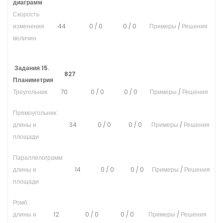
диаграмм
Скорость
изменения
44
0
/
0
0
/
0
Примеры
/
Решения
величин
Задания 15.
827
Планиметрия
Треугольник
70
0
/
0
0
/
0
Примеры
/
Решения
Прямоугольник:
длины и
34
0
/
0
0
/
0
Примеры
/
Решения
площади
Параллелограмм:
длины и
14
0
/
0
0
/
0
Примеры
/
Решения
площади
Ромб:
длины и
12
0
/
0
0
/
0
Примеры
/
Решения