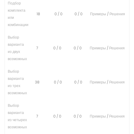
Подбор
комплекта
18
0
/
0
0
/
0
Примеры
/
Решения
или
комбинации
Выбор
варианта
7
0
/
0
0
/
0
Примеры
/
Решения
из двух
возможных
Выбор
варианта
38
0
/
0
0
/
0
Примеры
/
Решения
из трех
возможных
Выбор
варианта
7
0
/
0
0
/
0
Примеры
/
Решения
из четырех
возможных