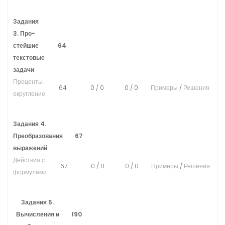
Задания
3. Про­
стей­шие
64
текстовые
задачи
Проценты,
64
0
/
0
0
/
0
Примеры
/
Решения
округление
Задания 4.
Преобразования
67
выражений
Действия с
67
0
/
0
0
/
0
Примеры
/
Решения
формулами
Задания 5.
Вычисления и
190