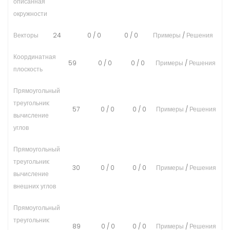
описанная
окружности
Векторы
24
0
/
0
0
/
0
Примеры
/
Решения
Координатная
59
0
/
0
0
/
0
Примеры
/
Решения
плоскость
Прямоугольный
треугольник:
57
0
/
0
0
/
0
Примеры
/
Решения
вычисление
углов
Прямоугольный
треугольник:
30
0
/
0
0
/
0
Примеры
/
Решения
вычисление
внешних углов
Прямоугольный
треугольник:
89
0
/
0
0
/
0
Примеры
/
Решения