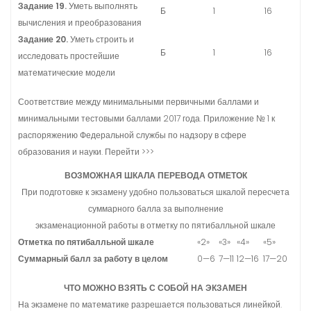
Задание 19.
Уметь выполнять
Б
1
16
вычисления и преобразования
Задание 20.
Уметь строить и
Б
1
16
исследовать простейшие
математические модели
Соответствие между минимальными первичными баллами и
минимальными тестовыми баллами 2017 года. Приложение № 1 к
распоряжению Федеральной службы по надзору в сфере
образования и науки. Перейти >>>
ВОЗМОЖНАЯ ШКАЛА ПЕРЕВОДА ОТМЕТОК
При подготовке к экзамену удобно пользоваться шкалой пересчета
суммарного балла за выполнение
экзаменационной работы в отметку по пятибалльной шкале
Отметка по пятибалльной шкале
«2»
«3»
«4»
«5»
Суммарный балл за работу в целом
0—6
7—11
12—16
17—20
ЧТО МОЖНО ВЗЯТЬ С СОБОЙ НА ЭКЗАМЕН
На экзамене по математике разрешается пользоваться линейкой.