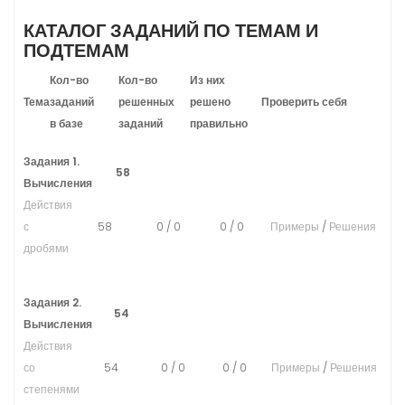
КАТАЛОГ ЗАДАНИЙ ПО ТЕМАМ И
ПОДТЕМАМ
Кол-во
Кол-во
Из них
Тема
заданий
решенных
решено
Проверить себя
в базе
заданий
правильно
Задания 1.
58
Вычисления
Действия
с
58
0
/
0
0
/
0
Примеры
/
Решения
дробями
Задания 2.
54
Вычисления
Действия
со
54
0
/
0
0
/
0
Примеры
/
Решения
степенями