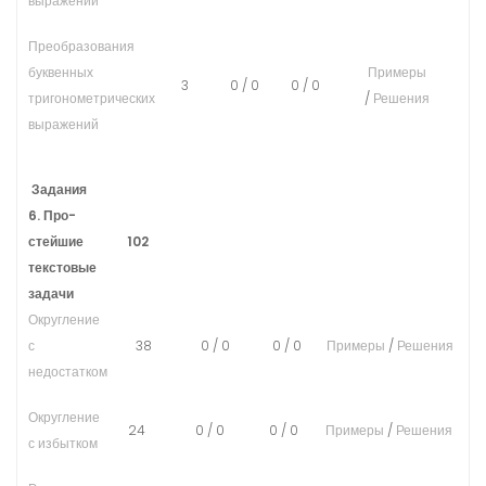
выражений
Преобразования
буквенных
Примеры
3
0
/
0
0
/
0
тригонометрических
/
Решения
выражений
Задания
6. Про­
стей­шие
102
текстовые
задачи
Округ­ле­ние
с
38
0
/
0
0
/
0
Примеры
/
Решения
недостатком
Округление
24
0
/
0
0
/
0
Примеры
/
Решения
с избытком