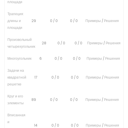
площади
Трапеция:
длины и
29
0
/
0
0
/
0
Примеры
/
Решения
площади
Произвольный
28
0
/
0
0
/
0
Примеры
/
Решения
четырехугольник
Многоугольник
6
0
/
0
0
/
0
Примеры
/
Решения
Задачи на
квадратной
17
0
/
0
0
/
0
Примеры
/
Решения
решетке
Круг и его
89
0
/
0
0
/
0
Примеры
/
Решения
элементы
Вписанная
и
14
0
/
0
0
/
0
Примеры
/
Решения