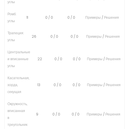
углы
Ромб:
11
0
/
0
0
/
0
Примеры
/
Решения
углы
Трапеция:
26
0
/
0
0
/
0
Примеры
/
Решения
углы
Центральные
и вписанные
22
0
/
0
0
/
0
Примеры
/
Решения
углы
Касательная,
хорда,
13
0
/
0
0
/
0
Примеры
/
Решения
секущая
Окружность,
вписанная
9
0
/
0
0
/
0
Примеры
/
Решения
в
треугольник