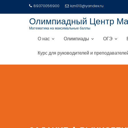
Перейти
89370056900
kzn013@yandex.ru
к
содержимому
Олимпиадный Центр М
Математика на максимальные баллы
О нас
Олимпиады
ОГЭ
Курс для руководителей и преподавателе