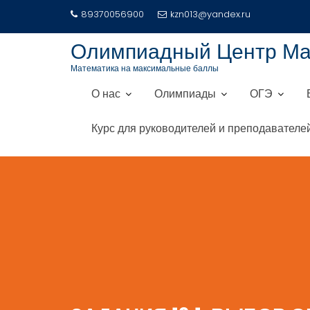
Перейти
89370056900
kzn013@yandex.ru
к
содержимому
Олимпиадный Центр М
Математика на максимальные баллы
О нас
Олимпиады
ОГЭ
Курс для руководителей и преподавателе