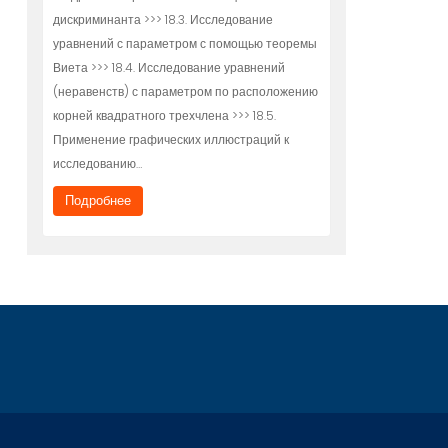
дискриминанта >>> 18.3. Исследование
уравнений с параметром с помощью теоремы
Виета >>> 18.4. Исследование уравнений
(неравенств) с параметром по расположению
корней квадратного трехчлена >>> 18.5.
Применение графических иллюстраций к
исследованию…
Подробнее