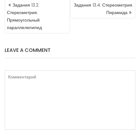
НАВИГАЦИЯ
Задания 13.2.
Задания 13.4. Стереометрия.
ПО
Стереометрия.
Пирамида
ЗАПИСЯМ
Прямоугольный
параллелепипед
LEAVE A COMMENT