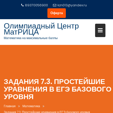
Перейти
89370056900
kzn013@yandex.ru
к
Оферта
содержимому
Олимпиадный Центр
МатРИЦА
Математика на максимальные баллы
ЗАДАНИЯ 7.3. ПРОСТЕЙШИЕ
УРАВНЕНИЯ В ЕГЭ БАЗОВОГО
УРОВНЯ
Главная
Математика
Задания 7.3. Простейшие уравнения в ЕГЭ базового уровня