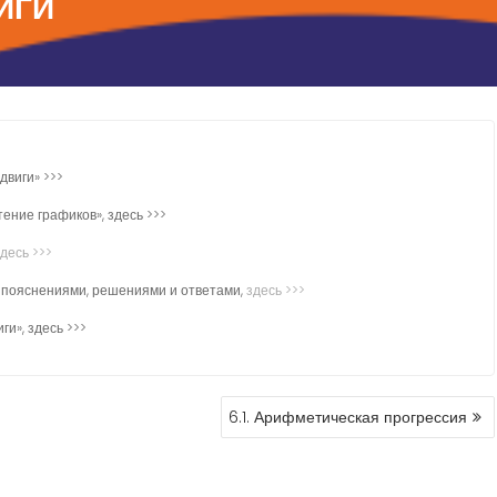
ИГИ
двиги» >>>
ние графиков», здесь >>>
десь >>>
с пояснениями, решениями и ответами,
здесь >>>
ги», здесь >>>
6.1. Арифметическая прогрессия