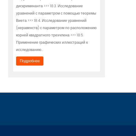
дискриминанта >>> 18.3. Исследование
уравнений с параметром с помощью теоремы
Виета >>> 18.4. Исследование уравнений
(неравенств) с параметром по расположению
корней квадратного трехчлена >>> 18.5.
Применение графических иллюстраций к
исследованию…
Подробнее