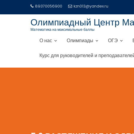
Перейти
89370056900
kzn013@yandex.ru
к
содержимому
Олимпиадный Центр М
Математика на максимальные баллы
О нас
Олимпиады
ОГЭ
Курс для руководителей и преподавателе