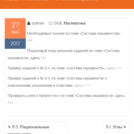
27
admin
OGE
Математика
,
Май
Необходимые знания по теме «Система неравенства»
>>>
2017
Пошаговый план решения заданий по теме «Система
неравенств», здесь >>>
Пример заданий к № 8.4. по теме «Система неравенств»,
здесь >>>
Пример заданий к № 8.4. по теме «Система неравенств» с
пояснениями, решениями и ответами,
здесь >>>
Проверить себя и пройти тест по теме «Система неравенств», здесь
>>>
НАВИГАЦИЯ
8.3. Рациональные
9.1. Углы
ПО