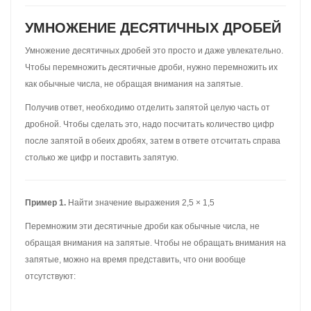
таким же образом, как и умножение десятичных дробей на
обычные числа. Нужно выполнить умножение, не обращая
внимания на запятую в десятичной дроби, затем в ответе
отделить целую часть от дробной, отсчитав справа столько
цифр, сколько было цифр после запятой в десятичной дроби.
Например, умножим 2,88 на 10
Умножим десятичную дробь 2,88 на 10 не обращая внимания на
запятую в десятичной дроби:
Получили 2880. В этом числе нужно отделить запятой целую
часть от дробной. Для этого, необходимо посчитать количество
цифр после запятой в дроби 2,88. Видим, что в дроби 2,88 после
запятой две цифры.
Возвращаемся к числу 2880 и начинаем двигаться справа
налево. Нам нужно отсчитать две цифры справа и поставить
запятую: