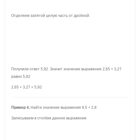
Отделяем запятой целую часть от дробной:
Получили ответ 12,3. Значит значение выражения 9,5 + 2,8 равно
12,3
9,5 + 2,8 = 12,3
При сложении десятичных дробей количество цифр после
запятой в обоих дробях должно быть одинаковым. Если цифр не
хватает, то эти места в дробной части заполняются нулями.
Пример 5
. Найти значение выражения: 12,725 + 1,7
Прежде чем записывать в столбик данное выражение, сделаем
количество цифр после запятой в обоих дробях одинаковым. У
десятичной дроби 12,725 после запятой три цифры, а у дроби
1,7 только одна. Значит в дроби 1,7 в конце нужно добавить два