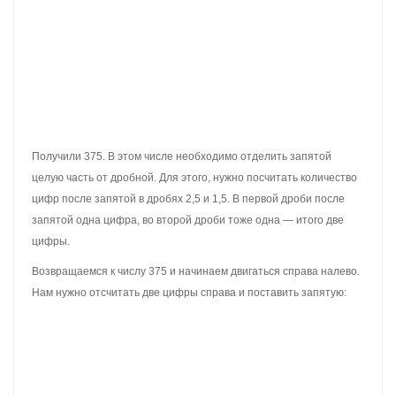
Получили ответ 28,80. Отбросим последний ноль — получим
28,8. Значит значение выражения 2,88×10 равно 28,8
2,88 × 10 = 28,8
Есть и второй способ умножения десятичных дробей на 10, 100,
1000. Этот способ намного проще и удобнее. Он заключается в
том, что запятая в десятичной дроби передвигается вправо на
столько цифр, сколько нулей во множителе.
Например, решим предыдущий пример 2,88×10 этим способом.
Не приводя никаких вычислений сразу же смотрим на множитель
10. Нас интересует сколько в нём нулей. Видим, что в нём один
ноль. Теперь в дроби 2,88 передвигаем запятую вправо на одну
цифру, получим 28,8.
2,88 × 10 = 28,8