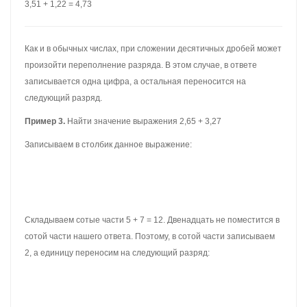
Записываем в столбик данное выражение:
Складываем сотые части 5 + 7 = 12. Двенадцать не поместится в
сотой части нашего ответа. Поэтому, в сотой части записываем
2, а единицу переносим на следующий разряд:
Теперь складываем десятые части 6 + 2 = 8 плюс единица,
которая досталась от предыдущей операции — получим 9.
Записываем девятку в десятой части нашего ответа:
Теперь складываем целые части 2 + 3 = 5. Записываем пятёрку в
целой части нашего ответа:
Отделяем запятой целую часть от дробной: