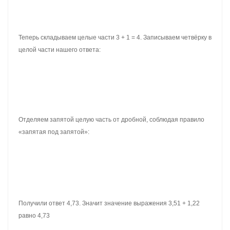
Теперь складываем целые части 3 + 1 = 4. Записываем четвёрку в
целой части нашего ответа:
Отделяем запятой целую часть от дробной, соблюдая правило
«запятая под запятой»:
Получили ответ 4,73. Значит значение выражения 3,51 + 1,22
равно 4,73
3,51 + 1,22 = 4,73
Как и в обычных числах, при сложении десятичных дробей может
произойти переполнение разряда. В этом случае, в ответе
записывается одна цифра, а остальная переносится на
следующий разряд.
Пример 3.
Найти значение выражения 2,65 + 3,27