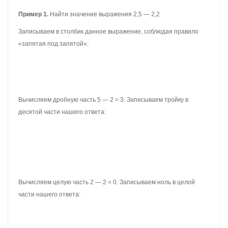
Отделяем запятой целую часть от дробной:
Получили ответ 1,07. Значит значение выражения 3,46 — 2,39
равно 1,07
3,46 — 2,39 = 1,07
УМНОЖЕНИЕ ДЕСЯТИЧНЫХ ДРОБЕЙ
Умножение десятичных дробей это просто и даже увлекательно.
Чтобы перемножить десятичные дроби, нужно перемножить их
как обычные числа, не обращая внимания на запятые.
Получив ответ, необходимо отделить запятой целую часть от
дробной. Чтобы сделать это, надо посчитать количество цифр
после запятой в обеих дробях, затем в ответе отсчитать справа
столько же цифр и поставить запятую.
Пример 1.
Найти значение выражения 2,5 × 1,5