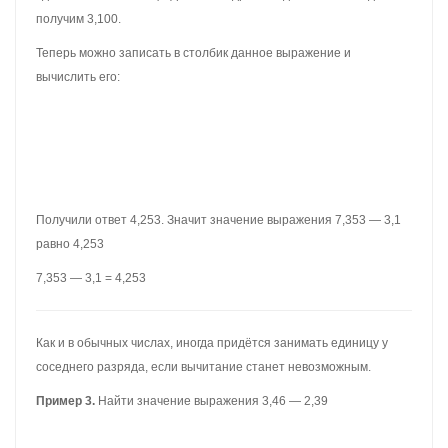
2,5 × 1,5 = 3,75
Пример 2.
Найти значение выражения 12,85 × 2,7
Перемножим эти десятичные дроби, не обращая внимания на
запятые:
Получили 34695. В этом числе нужно отделить запятой целую
часть от дробной. Для этого, необходимо посчитать количество
цифр после запятой в дробях 12,85 и 2,7. В дроби 12,85 после
запятой две цифры, в дроби 2,7 одна цифра — итого три цифры.
Возвращаемся к числу 34695 и начинаем двигаться справа
налево. Нам нужно отсчитать три цифры справа и поставить
запятую:
Получили ответ 34,695. Значит значение выражения 12,85 × 2,7
равно 34,695