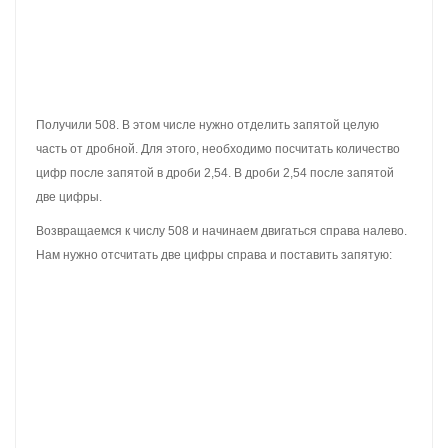
При умножении на 10, 100, 1000 запятая переносится вправо на
столько цифр сколько нулей во множителе.
А при умножении на 0,1, 0,01 и 0,001 запятая переносится
наоборот влево на столько цифр сколько нулей во множителе.
Если на первых порах это сложно запомнить, можно
пользоваться первым способом в котором умножение
выполняется как с обычными числами. В ответе нужно будет
отделить целую часть от дробной, отсчитав справа столько
цифр, сколько цифр после запятой в обеих дробях.
ДЕЛЕНИЕ МЕНЬШЕГО ЧИСЛА НА
БОЛЬШЕЕ. ПРОДВИНУТЫЙ
УРОВЕНЬ.
В одном из предыдущих уроков мы сказали, что при делении
меньшего числа на большее получается дробь, в числителе
которой делимое, а в знаменателе – делитель.