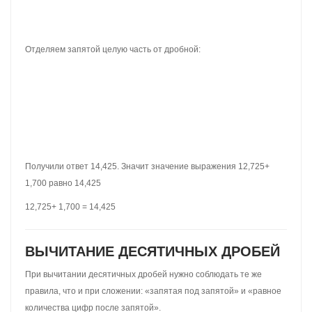
Вычитаем сотые части 6 — 9. От шестёрки девятку не отнять.
Значит надо занимать единицу у соседнего разряда. Заняв
единицу у соседнего разряда 6 обращается в 16. Теперь можно
вычислить сотые части 16 — 9 = 7. Записываем семёрку в сотой
части нашего ответа:
Теперь вычитаем десятые части. Поскольку мы заняли в разряде
десятых одну единицу, этот разряд уменьшился на одну
единицу. Другими словами, в разряде десятых теперь не
четвёрка, а тройка. 3 — 3 = 0. Записываем ноль в десятой части
нашего ответа:
Теперь вычитаем целые части 3 — 2 = 1. Записываем единицу в
целой части нашего ответа: