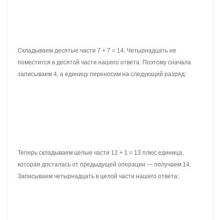
В этом выражении разное количество цифр после запятой. В
дроби 7,353 после запятой три цифры, а в дроби 3,1 только
одна. Значит в дроби 3,1 в конце нужно добавить два нуля, чтобы
сделать количество цифр в обоих дробях одинаковым. Тогда
получим 3,100.
Теперь можно записать в столбик данное выражение и
вычислить его:
Получили ответ 4,253. Значит значение выражения 7,353 — 3,1
равно 4,253
7,353 — 3,1 = 4,253
Как и в обычных числах, иногда придётся занимать единицу у
соседнего разряда, если вычитание станет невозможным.
Пример 3.
Найти значение выражения 3,46 — 2,39