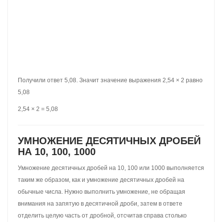
Например, чтобы разделить одно яблоко на двоих, нужно в
числитель записать 1 (одно яблоко), а в знаменатель записать 2
(двое друзей). В результате получим дробь
. Значит,
каждому другу достанется по
яблока или другими
словами по половинке яблока. Дробь
это ответ к задаче,
как разделить одно яблоко на двоих:
Оказывается, можно пойти дальше вглубь этой задачи и
разделить 1 на 2. Ведь дробная черта в любой дроби означает
деление, а значит и в дроби
это деление разрешено. Но как?
Мы ведь привыкли к тому, что делимое всегда больше делителя.
А здесь всё наоборот — делимое меньше делителя.
Всё станет ясным, если вспомнить, что дробь означает
дробление, деление, разделение. А значит, и единица может
быть раздроблена на сколько угодно частей, а не только на две
части.