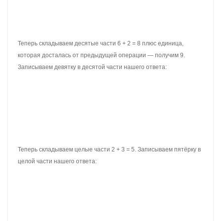
Получили ответ 5,92. Значит значение выражения 2,65 + 3,27
равно 5,92
2,65 + 3,27 = 5,92
Пример 4.
Найти значение выражения 9,5 + 2,8
Записываем в столбик данное выражение
Складываем дробные части 5 + 8 = 13. Тринадцать не
поместится в дробную часть нашего ответа, поэтому сначала
записываем 3, а единицу переносим на следующий разряд,
точнее переносим её к целой части:
Теперь складываем целые части 9 + 2 = 11 плюс единица,
которая досталась от предыдущей операции — получаем 12.
Записываем двенадцать в целой части нашего ответа: