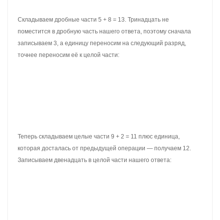
нуля — тогда получим 1,700. Теперь можно записать в столбик
данное выражение и начать вычислять:
Складываем тысячные части 5 + 0 = 5. Записываем пятёрку в
тысячной части нашего ответа:
Складываем сотые части 2 + 0 = 2. Записываем двойку в сотой
части нашего ответа:
Складываем десятые части 7 + 7 = 14. Четырнадцать не
поместится в десятой части нашего ответа. Поэтому сначала
записываем 4, а единицу переносим на следующий разряд:
Теперь складываем целые части 12 + 1 = 13 плюс единица,
которая досталась от предыдущей операции — получаем 14.
Записываем четырнадцать в целой части нашего ответа: