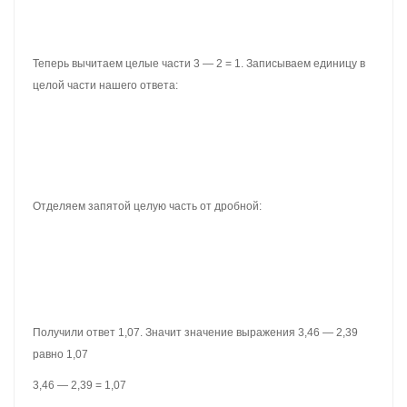
обращая внимания на запятую:
Получили 508. В этом числе нужно отделить запятой целую
часть от дробной. Для этого, необходимо посчитать количество
цифр после запятой в дроби 2,54. В дроби 2,54 после запятой
две цифры.
Возвращаемся к числу 508 и начинаем двигаться справа налево.
Нам нужно отсчитать две цифры справа и поставить запятую:
Получили ответ 5,08. Значит значение выражения 2,54 × 2 равно
5,08
2,54 × 2 = 5,08
УМНОЖЕНИЕ ДЕСЯТИЧНЫХ ДРОБЕЙ
НА 10, 100, 1000
Умножение десятичных дробей на 10, 100 или 1000 выполняется