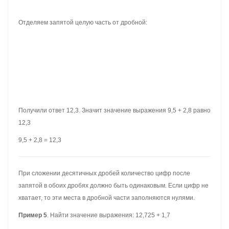
Отделяем запятой целую часть от дробной:
Получили ответ 14,425. Значит значение выражения 12,725+
1,700 равно 14,425
12,725+ 1,700 = 14,425
ВЫЧИТАНИЕ ДЕСЯТИЧНЫХ ДРОБЕЙ
При вычитании десятичных дробей нужно соблюдать те же
правила, что и при сложении: «запятая под запятой» и «равное
количества цифр после запятой».
Пример 1.
Найти значение выражения 2,5 — 2,2
Записываем в столбик данное выражение, соблюдая правило
«запятая под запятой»: