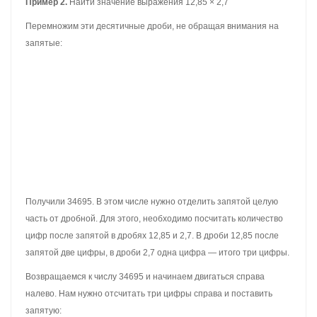
таким же образом, как и умножение десятичной дроби на
десятичную дробь. Необходимо перемножить дроби как обычные
числа, и в ответе поставить запятую, отсчитав столько цифр
справа, сколько цифр после запятой в обеих дробях.
Например, умножим 3,25 на 0,1
Умножаем эти дроби, как обычные числа, не обращая внимания
на запятые:
Получили 325. В этом числе нужно отделить запятой целую
часть от дробной. Для этого, необходимо посчитать количество
цифр после запятой в дробях 3,25 и 0,1. В дроби 3,25 после
запятой две цифры, в дроби 0,1 одна цифра — итого три цифры.
Возвращаемся к числу 325 и начинаем двигаться справа налево.
Нам нужно отсчитать три цифры справа и поставить запятую.
Отсчитав три цифры, мы обнаруживаем, что цифры закончились.
В этом случае, нужно дописать один ноль и поставить запятую: