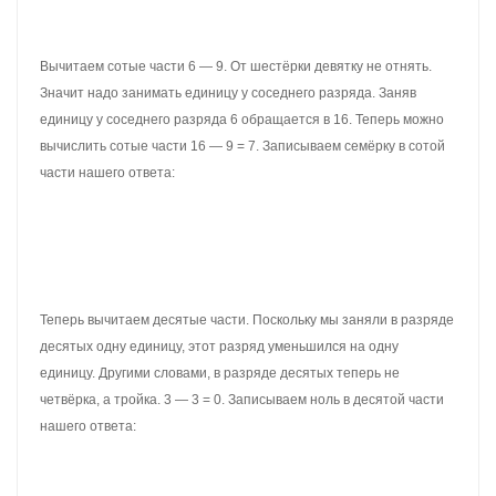
12,85 × 2,7 = 34,695
УМНОЖЕНИЕ ДЕСЯТИЧНОЙ ДРОБИ
НА ОБЫЧНОЕ ЧИСЛО
Иногда возникают ситуации, когда требуется умножить
десятичную дробь на обычное число.
Чтобы перемножить десятичную дробь и обычное число, нужно
перемножить их не обращая внимания не запятую в десятичной
дроби.
Получив ответ, необходимо отделить запятой целую часть от
дробной. Для этого, нужно посчитать количество цифр после
запятой в десятичной дроби, затем в ответе отсчитать справа
столько же цифр и поставить запятую.
Например, умножим 2,54 на 2
Умножаем десятичную дробь 2,54 на обычное число 2, не