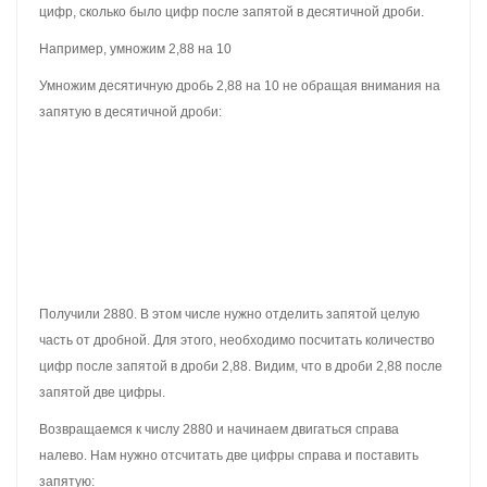
При разделении меньшего числа на большее получается
десятичная дробь, в которой целая часть будет 0 (нулевой).
Дробная часть же может быть любой.
Итак, разделим 1 на 2. Решим этот пример уголком:
Один на два просто так нацело не разделить. Если задать
вопрос «сколько двоек в единице», то ответом будет 0. Поэтому в
частном записываем 0 и ставим запятую:
Теперь как обычно умножаем частное на делитель, чтобы
вытащить остаток: