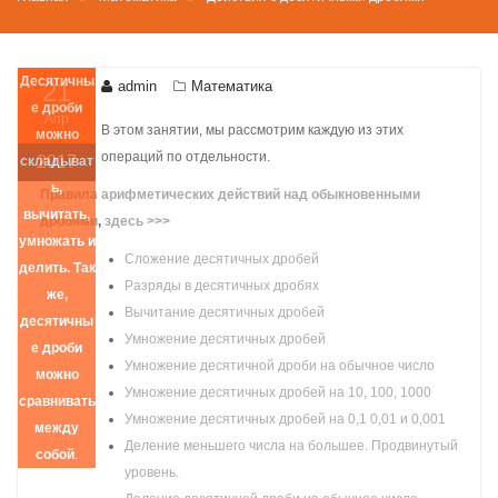
Десятичны
21
admin
Математика
е дроби
Апр
В этом занятии, мы рассмотрим каждую из этих
можно
операций по отдельности.
2017
складыват
ь,
Правила арифметических действий над обыкновенными
вычитать,
дробями
,
здесь >>>
умножать и
Сложение десятичных дробей
делить. Так
Разряды в десятичных дробях
же,
Вычитание десятичных дробей
десятичны
Умножение десятичных дробей
е дроби
Умножение десятичной дроби на обычное число
можно
Умножение десятичных дробей на 10, 100, 1000
сравнивать
Умножение десятичных дробей на 0,1 0,01 и 0,001
между
Деление меньшего числа на большее. Продвинутый
собой
.
уровень.