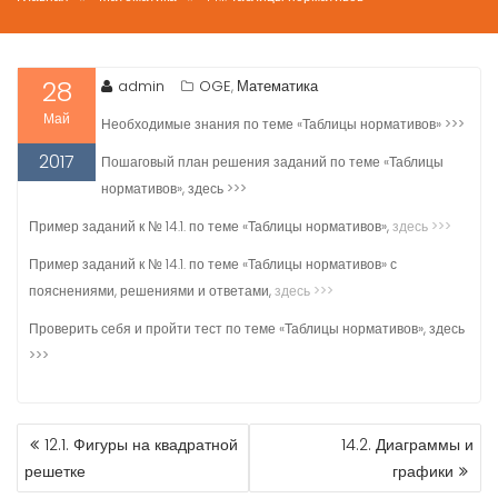
28
admin
OGE
Математика
,
Май
Необходимые знания по теме «Таблицы нормативов» >>>
2017
Пошаговый план решения заданий по теме «Таблицы
нормативов», здесь >>>
Пример заданий к № 14.1. по теме «Таблицы нормативов»,
здесь >>>
Пример заданий к № 14.1. по теме «Таблицы нормативов» с
пояснениями, решениями и ответами,
здесь >>>
Проверить себя и пройти тест по теме «Таблицы нормативов», здесь
>>>
НАВИГАЦИЯ
12.1. Фигуры на квадратной
14.2. Диаграммы и
ПО
решетке
графики
ЗАПИСЯМ