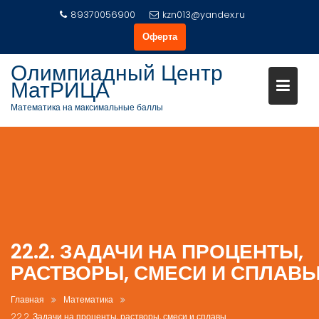
Перейти
89370056900
kzn013@yandex.ru
к
Оферта
содержимому
Олимпиадный Центр
МатРИЦА
Математика на максимальные баллы
22.2. ЗАДАЧИ НА ПРОЦЕНТЫ,
РАСТВОРЫ, СМЕСИ И СПЛАВ
Главная
Математика
22.2. Задачи на проценты, растворы, смеси и сплавы