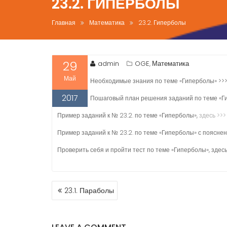
23.2. ГИПЕРБОЛЫ
Главная
Математика
23.2. Гиперболы
29
admin
OGE
Математика
,
Май
Необходимые знания по теме «Гиперболы» >>
2017
Пошаговый план решения заданий по теме «Ги
Пример заданий к № 23.2. по теме «Гиперболы»,
здесь >>>
Пример заданий к № 23.2. по теме «Гиперболы» с поясне
Проверить себя и пройти тест по теме «Гиперболы», здесь
НАВИГАЦИЯ
23.1. Параболы
ПО
ЗАПИСЯМ