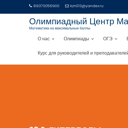
Перейти
89370056900
kzn013@yandex.ru
к
содержимому
Олимпиадный Центр М
Математика на максимальные баллы
О нас
Олимпиады
ОГЭ
Курс для руководителей и преподавателе