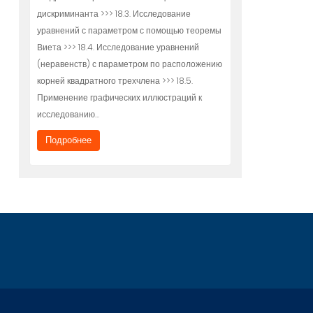
дискриминанта >>> 18.3. Исследование
уравнений с параметром с помощью теоремы
Виета >>> 18.4. Исследование уравнений
(неравенств) с параметром по расположению
корней квадратного трехчлена >>> 18.5.
Применение графических иллюстраций к
исследованию…
Подробнее