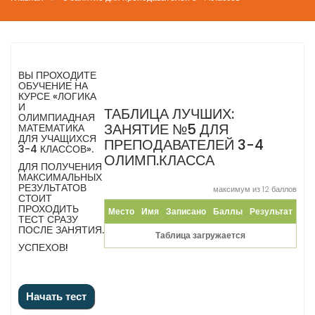
ВЫ ПРОХОДИТЕ
ОБУЧЕНИЕ НА
КУРСЕ «ЛОГИКА
И
ТАБЛИЦА ЛУЧШИХ:
ОЛИМПИАДНАЯ
ЗАНЯТИЕ №5 ДЛЯ
МАТЕМАТИКА
ДЛЯ УЧАЩИХСЯ
ПРЕПОДАВАТЕЛЕЙ 3-4
3-4 КЛАССОВ».
ОЛИМП.КЛАССА
ДЛЯ ПОЛУЧЕНИЯ
МАКСИМАЛЬНЫХ
РЕЗУЛЬТАТОВ
максимум из 12 баллов
СТОИТ
ПРОХОДИТЬ
Место
Имя
Записано
Баллы
Результат
ТЕСТ СРАЗУ
ПОСЛЕ ЗАНЯТИЯ.
Таблица загружается
УСПЕХОВ!