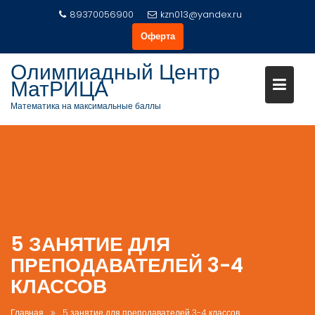
Перейти
89370056900
kzn013@yandex.ru
к
Оферта
содержимому
Олимпиадный Центр
МатРИЦА
Математика на максимальные баллы
5 ЗАНЯТИЕ ДЛЯ
ПРЕПОДАВАТЕЛЕЙ 3-4
КЛАССОВ
Главная
5 занятие для преподавателей 3-4 классов