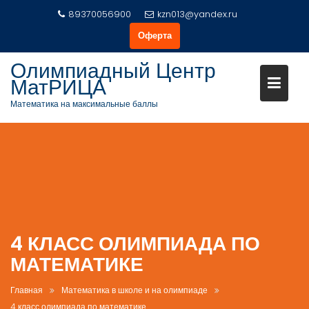
Перейти
89370056900
kzn013@yandex.ru
к
Оферта
содержимому
Олимпиадный Центр
МатРИЦА
Математика на максимальные баллы
4 КЛАСС ОЛИМПИАДА ПО
МАТЕМАТИКЕ
Главная
Математика в школе и на олимпиаде
4 класс олимпиада по математике