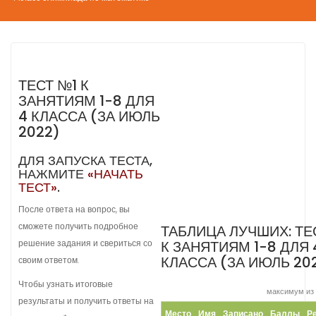
ТЕСТ №1 К
ЗАНЯТИЯМ 1-8 ДЛЯ
4 КЛАССА (ЗА ИЮЛЬ
2022)
ДЛЯ ЗАПУСКА ТЕСТА,
НАЖМИТЕ
«НАЧАТЬ
ТЕСТ»
.
После ответа на вопрос, вы
сможете получить подробное
ТАБЛИЦА ЛУЧШИХ: ТЕ
решение задания и свериться со
К ЗАНЯТИЯМ 1-8 ДЛЯ 
КЛАССА (ЗА ИЮЛЬ 20
своим ответом.
Чтобы узнать итоговые
максимум из
результаты и получить ответы на
Место
Имя
Записано
Баллы
Р