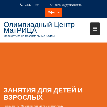
Перейти
89370056900
kzn013@yandex.ru
к
Оферта
содержимому
Олимпиадный Центр
МатРИЦА
Математика на максимальные баллы
ЗАНЯТИЯ ДЛЯ ДЕТЕЙ И
ВЗРОСЛЫХ
Главная
Занятия для детей и взрослых