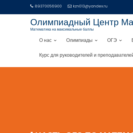
Перейти
89370056900
kzn013@yandex.ru
к
содержимому
Олимпиадный Центр М
Математика на максимальные баллы
О нас
Олимпиады
ОГЭ
Курс для руководителей и преподавателе