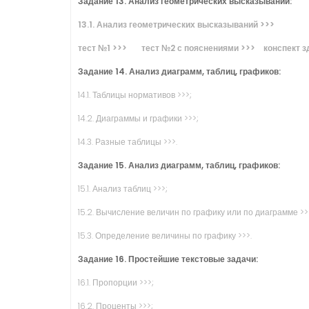
Задание 13. Анализ геометрических высказываний:
13.1. Анализ геометрических высказываний >>>
тест №1 >>>
тест №2 с пояснениями >>>
конспект
з
Задание 14. Анализ диаграмм, таблиц, графиков:
14.1. Таблицы нормативов >>>;
14.2. Диаграммы и графики >>>;
14.3. Разные таблицы >>>.
Задание 15. Анализ диаграмм, таблиц, графиков:
15.1. Анализ таблиц >>>;
15.2. Вычисление величин по графику или по диаграмме >>
15.3. Определение величины по графику >>>.
Задание 16. Простейшие текстовые задачи:
16.1. Пропорции >>>;
16.2. Проценты >>>;