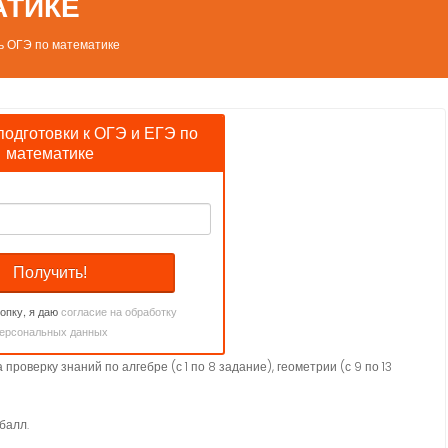
АТИКЕ
ть ОГЭ по математике
подготовки к ОГЭ и ЕГЭ по
математике
опку, я даю
согласие на обработку
ерсональных данных
роверку знаний по алгебре (с 1 по 8 задание), геометрии (с 9 по 13
балл.