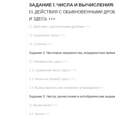
ЗАДАНИЕ 1. ЧИСЛА И ВЫЧИСЛЕНИЯ:
1.1. ДЕЙСТВИЯ С ОБЫКНОВЕННЫМИ ДРОБ
И
ЗДЕСЬ >>>
1.2. Действия с десятичными дробями >>>;
1.3. Сравнение чисел >>>;
1.4. Степени >>>.
Задание 2. Числовые неравенства, координатная пряма
2.1. Неравенства, здесь >>>;
2.2. Сравнение чисел, здесь >>>
;
2.3. Числа на прямой, здесь >>>;
2.4. Выбор верного или неверного утверждения>>>.
Задание 3. Числа, вычисления и алгебраические выра
3.1. Вычисления >>>;
3.2. Числа >>>;