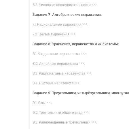
6.3. Числовые последовательности >>>.
Задание 7. Алгебраические выражения:
7.1. Рациональные выражения >>>;
7.2. Целые выражения >>>.
Задание 8. Уравнения, не­ра­вен­ства и их системы:
8.1. Квадратные неравенства >>>;
8.2. Линейные неравенства >>>;
8.3. Рациональные неравенства >>>;
8.4. Система неравенств >>>.
Задание 9. Треугольники, четырёхугольники, многоуго
9.1. Углы >>>;
9.2. Треугольники общего вида >>>;
9.3. Равнобедренные треугольники >>>;