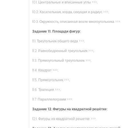
10.1. Центральные и вписанные углы >>>;
10.2. Касательная, хорда, секущая и радиус >>>;
10.3. Окружность, описанная возле многоугольника >>>.
Задание 11. Площади фигур:
11.1. Треугольник общего вида >>>;
11.2. Равнобедренный треугольник >>>;
11.3. Прямоугольный треугольник >>>;
11.4. Квадрат >>>;
11.5. Прямоугольник >>>;
11.6. Трапеция >>>;
11.7. Параллелограмм >>>.
Задание 12. Фигуры на квадратной решётке:
12.1. Фигуры на квадратной решетке >>>.