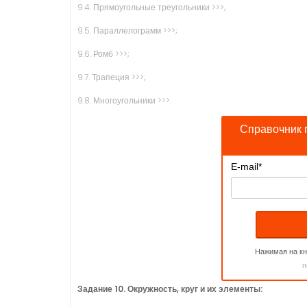
9.4. Прямоугольные треугольники >>>;
9.5. Параллелограмм >>>;
9.6. Ромб >>>;
9.7. Трапеция >>>;
9.8. Многоугольники >>>.
Справочник 
E-mail
*
Нажимая на кн
п
Задание 10. Окружность, круг и их элементы: