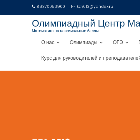
Перейти
89370056900
kzn013@yandex.ru
к
содержимому
Олимпиадный Центр М
Математика на максимальные баллы
О нас
Олимпиады
ОГЭ
Курс для руководителей и преподавателе