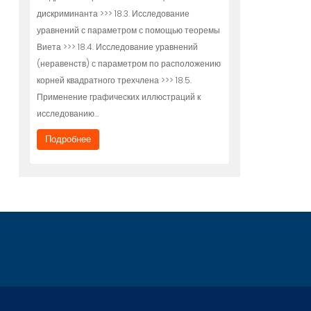
дискриминанта >>> 18.3. Исследование
уравнений с параметром с помощью теоремы
Виета >>> 18.4. Исследование уравнений
(неравенств) с параметром по расположению
корней квадратного трехчлена >>> 18.5.
Применение графических иллюстраций к
исследованию…
Подробнее